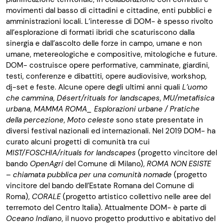
movimenti dal basso di cittadini e cittadine, enti pubblici e
amministrazioni locali. L’interesse di DOM- è spesso rivolto
all’esplorazione di formati ibridi che scaturiscono dalla
sinergia e dall’ascolto delle forze in campo, umane e non
umane, metereologiche e compositive, mitologiche e future.
DOM- costruisce opere performative, camminate, giardini,
testi, conferenze e dibattiti, opere audiovisive, workshop,
dj-set e feste. Alcune opere degli ultimi anni quali
L’uomo
che cammina
,
Désert/rituals for landscapes
,
MU/metafisica
urbana
,
MAMMA ROMA_ Esplorazioni urbane / Pratiche
della percezione
,
Moto celeste
sono state presentate in
diversi festival nazionali ed internazionali. Nel 2019 DOM- ha
curato alcuni progetti di comunità tra cui
MIST/FOSCHIA/rituals for landscapes
(progetto vincitore del
bando
OpenAgri
del Comune di Milano),
ROMA NON ESISTE
– chiamata pubblica per una comunità nomade
(progetto
vincitore del bando dell’Estate Romana del Comune di
Roma),
CORALE
(progetto artistico collettivo nelle aree del
terremoto del Centro Italia). Attualmente DOM- è parte di
Oceano Indiano
, il nuovo progetto produttivo e abitativo del