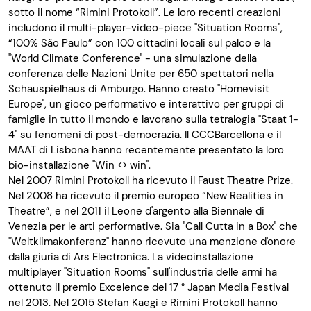
sotto il nome “Rimini Protokoll”. Le loro recenti creazioni
includono il multi-player-video-piece "Situation Rooms",
“100% São Paulo” con 100 cittadini locali sul palco e la
"World Climate Conference" - una simulazione della
conferenza delle Nazioni Unite per 650 spettatori nella
Schauspielhaus di Amburgo. Hanno creato "Homevisit
Europe", un gioco performativo e interattivo per gruppi di
famiglie in tutto il mondo e lavorano sulla tetralogia "Staat 1-
4" su fenomeni di post-democrazia. Il CCCBarcellona e il
MAAT di Lisbona hanno recentemente presentato la loro
bio-installazione "Win <> win".
Nel 2007 Rimini Protokoll ha ricevuto il Faust Theatre Prize.
Nel 2008 ha ricevuto il premio europeo “New Realities in
Theatre”, e nel 2011 il Leone d'argento alla Biennale di
Venezia per le arti performative. Sia "Call Cutta in a Box" che
"Weltklimakonferenz" hanno ricevuto una menzione d'onore
dalla giuria di Ars Electronica. La videoinstallazione
multiplayer "Situation Rooms" sull'industria delle armi ha
ottenuto il premio Excelence del 17 ° Japan Media Festival
nel 2013. Nel 2015 Stefan Kaegi e Rimini Protokoll hanno