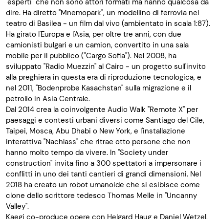
"esperti" che non sono attori formati ma hanno qualcosa da
dire. Ha diretto "Mnemopark", un modellino di ferrovia nel
teatro di Basilea - un film dal vivo (ambientato in scala 1:87).
Ha girato l'Europa e l'Asia, per oltre tre anni, con due
camionisti bulgari e un camion, convertito in una sala
mobile per il pubblico ("Cargo Sofia"). Nel 2008, ha
sviluppato "Radio Muezzin" al Cairo - un progetto sull'invito
alla preghiera in questa era di riproduzione tecnologica, e
nel 2011, "Bodenprobe Kasachstan" sulla migrazione e il
petrolio in Asia Centrale.
Dal 2014 crea la coinvolgente Audio Walk "Remote X" per
paesaggi e contesti urbani diversi come Santiago del Cile,
Taipei, Mosca, Abu Dhabi o New York, e l'installazione
interattiva "Nachlass" che ritrae otto persone che non
hanno molto tempo da vivere. In "Society under
construction" invita fino a 300 spettatori a impersonare i
conflitti in uno dei tanti cantieri di grandi dimensioni. Nel
2018 ha creato un robot umanoide che si esibisce come
clone dello scrittore tedesco Thomas Melle in "Uncanny
Valley".
Kaegi co-produce opere con Helgard Haug e Daniel Wetzel,