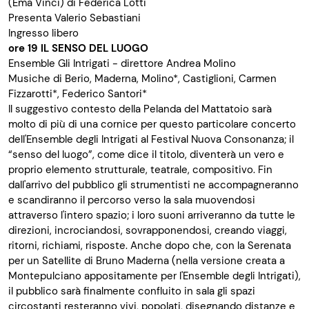
(Ema Vinci) di Federica Lotti
Presenta Valerio Sebastiani
Ingresso libero
ore 19
IL SENSO DEL LUOGO
Ensemble Gli Intrigati - direttore Andrea Molino
Musiche di Berio, Maderna, Molino*, Castiglioni, Carmen
Fizzarotti*, Federico Santori*
Il suggestivo contesto della Pelanda del Mattatoio sarà
molto di più di una cornice per questo particolare concerto
dell'Ensemble degli Intrigati al Festival Nuova Consonanza; il
“senso del luogo”, come dice il titolo, diventerà un vero e
proprio elemento strutturale, teatrale, compositivo. Fin
dall'arrivo del pubblico gli strumentisti ne accompagneranno
e scandiranno il percorso verso la sala muovendosi
attraverso l'intero spazio; i loro suoni arriveranno da tutte le
direzioni, incrociandosi, sovrapponendosi, creando viaggi,
ritorni, richiami, risposte. Anche dopo che, con la Serenata
per un Satellite di Bruno Maderna (nella versione creata a
Montepulciano appositamente per l'Ensemble degli Intrigati),
il pubblico sarà finalmente confluito in sala gli spazi
circostanti resteranno vivi, popolati, disegnando distanze e