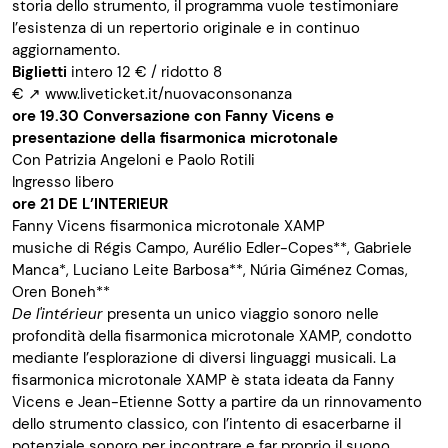
storia dello strumento, il programma vuole testimoniare
l’esistenza di un repertorio originale e in continuo
aggiornamento.
Biglietti
intero 12 € / ridotto 8
€
↗
www.liveticket.it/nuovaconsonanza
ore 19.30
Conversazione con Fanny Vicens e
presentazione della fisarmonica microtonale
Con Patrizia Angeloni e Paolo Rotili
Ingresso libero
ore 21
DE L’INTERIEUR
Fanny Vicens fisarmonica microtonale XAMP
musiche di Régis Campo, Aurélio Edler-Copes**, Gabriele
Manca*, Luciano Leite Barbosa**,
Núria Giménez Comas,
Oren Boneh**
De l'intérieur
presenta un unico viaggio sonoro nelle
profondità della fisarmonica microtonale XAMP, condotto
mediante l’esplorazione di diversi linguaggi musicali. La
fisarmonica microtonale XAMP è stata ideata da Fanny
Vicens e Jean-Etienne Sotty a partire da un rinnovamento
dello strumento classico, con l’intento di esacerbarne il
potenziale sonoro per incontrare e far proprio il suono