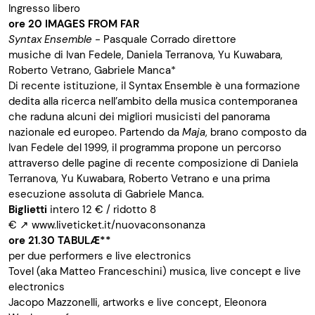
Ingresso libero
ore 20
IMAGES FROM FAR
Syntax Ensemble -
Pasquale Corrado direttore
musiche di Ivan Fedele, Daniela Terranova, Yu Kuwabara,
Roberto Vetrano, Gabriele Manca*
Di recente istituzione, il Syntax Ensemble è una formazione
dedita alla ricerca nell’ambito della musica contemporanea
che raduna alcuni dei migliori musicisti del panorama
nazionale ed europeo. Partendo da
Maja
, brano composto da
Ivan Fedele del 1999, il programma propone un percorso
attraverso delle pagine di recente composizione di Daniela
Terranova, Yu Kuwabara, Roberto Vetrano e una prima
esecuzione assoluta di Gabriele Manca.
Biglietti
intero 12 € / ridotto 8
€
↗
www.liveticket.it/nuovaconsonanza
ore 21.30 TABUL
Æ
**
per due performers e live electronics
Tovel (aka Matteo Franceschini) musica, live concept e live
electronics
Jacopo Mazzonelli, artworks e live concept, Eleonora