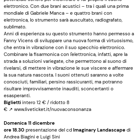
elettronico. Con due brani acustici – tra i quali una prima
mondiale di Gabriele Manca – e quattro brani con
elettronica, lo strumento sarà auscultato, radiografato,
sublimato.
Anni di esperienza su questo strumento hanno permesso a
Fanny Vicens di sviluppare una nuova forma di virtuosismo,
che entra in vibrazione con il suo specchio elettronico.
Combinare la fisarmonica con l'elettronica, infatti, apre la
strada a soluzioni variegate, che permettono al suono di
rivelarsi, di mettere in vibrazione le sue viscere e affermare
la sua natura nascosta. I suoni ottenuti saranno a volte
conosciuti, familiari, persino rassicuranti, ma potranno
risultare improvvisamente inauditi, sconcertanti o
esasperanti.
Biglietti
intero 12 € / ridotto 8
€
↗
www.liveticket.it/nuovaconsonanza
Domenica 11 dicembre
ore 18.30
presentazione del cd
Imaginary Landascape
di
Andrea Biagini e Luigi Sini