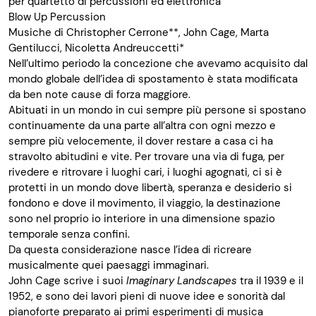
per quartetto di percussioni ed elettronica
Blow Up Percussion
Musiche di
Christopher Cerrone**, John
Cage, Marta
Gentilucci, Nicoletta Andreuccetti*
Nell’ultimo periodo la concezione che avevamo acquisito dal
mondo globale dell’idea di spostamento è stata modificata
da ben note cause di forza maggiore.
Abituati in un mondo in cui sempre più persone si spostano
continuamente da una parte all’altra con ogni mezzo e
sempre più velocemente, il dover restare a casa ci ha
stravolto abitudini e vite. Per trovare una via di fuga, per
rivedere e ritrovare i luoghi cari, i luoghi agognati, ci si è
protetti in un mondo dove libertà, speranza e desiderio si
fondono e dove il movimento, il viaggio, la destinazione
sono nel proprio io interiore in una dimensione spazio
temporale senza confini.
Da questa considerazione nasce l’idea di ricreare
musicalmente quei paesaggi immaginari.
John Cage scrive i suoi
Imaginary Landscapes
tra il 1939 e il
1952, e sono dei lavori pieni di nuove idee e sonorità dal
pianoforte preparato ai primi esperimenti di musica