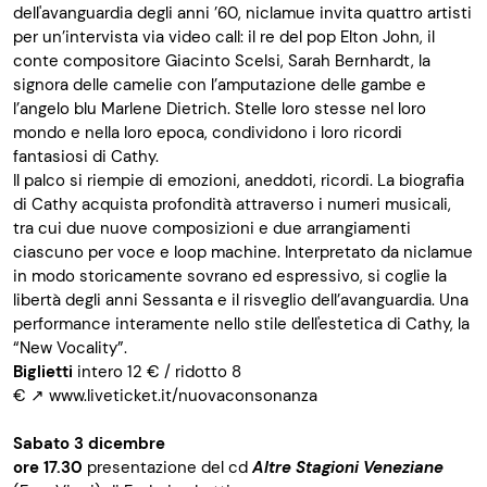
dell'avanguardia degli anni ’60, niclamue invita quattro artisti
per un’intervista via video call: il re del pop Elton John, il
conte compositore Giacinto Scelsi, Sarah Bernhardt, la
signora delle camelie con l’amputazione delle gambe e
l’angelo blu Marlene Dietrich. Stelle loro stesse nel loro
mondo e nella loro epoca, condividono i loro ricordi
fantasiosi di Cathy.
Il palco si riempie di emozioni, aneddoti, ricordi. La biografia
di Cathy acquista profondità attraverso i numeri musicali,
tra cui due nuove composizioni e due arrangiamenti
ciascuno per voce e loop machine. Interpretato da niclamue
in modo storicamente sovrano ed espressivo, si coglie la
libertà degli anni Sessanta e il risveglio dell’avanguardia. Una
performance interamente nello stile dell'estetica di Cathy, la
“New Vocality”.
Biglietti
intero 12 € / ridotto 8
€
↗
www.liveticket.it/nuovaconsonanza
Sabato 3 dicembre
ore 17.30
presentazione del cd
Altre Stagioni Veneziane