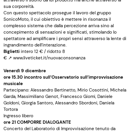
attraverso il suono da lui prodotto ma anche attraverso la
sua corporeità.
Con questo spettacolo prosegue il lavoro del gruppo
SonicoMoto, il cui obiettivo è mettere in risonanza il
complesso sistema che dalla percezione arriva sino al
concepimento di sensazioni e significati, stimolando lo
spettatore ad amplificare i propri sensi attraverso la lente di
ingrandimento dell’interazione.
Biglietti
intero 12 € / ridotto 8
€
↗
www.liveticket.it/nuovaconsonanza
Venerdì 9 dicembre
ore 15.30
incontro sull’Osservatorio sull’improvvisazione
musicale
Partecipano: Alessandro Bertinetto, Mirio Cosottini, Michela
Garda, Massimiliano Genot, Francesco Giomi, Daniele
Goldoni, Giorgia Santoro, Alessandro Sbordoni, Daniela
Tortora
Ingresso libero
ore 21
COMPORRE DIALOGANTE
Concerto del Laboratorio di Improvvisazione tenuto da