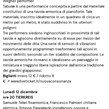
Wegher performer
Tabulæ è una performance concepita a partire dal materiale
costitutivo di una tavola armonica di pianoforte. Tale
materiale, inscritto idealmente in un quadrato di circa un
metro per un metro, è stato suddiviso in tre ulteriori
poligoni.
Tre performers siedono inginocchiati in prossimità di tali
tavole e agiscono direttamente su di esse per mezzo del
movimento delle dita. Una serie di sensori di vibrazioni
opportunamente programmati trasformano tali azioni in
suoni definiti, secondo un iter stabilito dal compositore. Le
tavole armoniche ricreano e idealizzano un paesaggio in
miniatura e traggono libera ispirazione dall’antica tradizione
dei giardini giapponesi.
Biglietti
intero 12 € / ridotto 8
€
↗
www.liveticket.it/nuovaconsonanza
Lunedì 12 dicembre
ore 20
TIERKREIS
Samuele Telari fisarmonica, Francesco Palmieri chitarra
elettrica, Simone Pappalardo installazioni sonore e