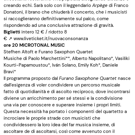
creando echi. Sarà solo con il leggendario
Arpège
di Franco
Donatoni, il brano che chiuderà il concerto, che i musicisti
si raccoglieranno definitivamente sul palco, come
rispondendo ad una conclusiva attrazione di gravità.
Biglietti
intero 12 € / ridotto 8
€
↗
www.liveticket.it/nuovaconsonanza
ore 20
MICROTONAL MUSIC
Stefhen Altoft e Furano Saxophon Quartet
Musiche di Paolo Marchettini**, Alberto Napolitano*, Vasiliki
Kourti-Papamoustou*, Iván Solano, Emily Koh*, Daniele
Bravi*
Il programma proposto dal
Furano Saxophone Quartet
nasce
dall’esigenza di voler condividere un percorso musicale
fatto di quotidianità e di ascolto reciproco, dove incontrarsi
diviene un arricchimento per sé stessi e la condivisione
una via per conoscere e superare insieme i propri limiti.
Questa necessità ha portato i componenti del quartetto a
incrociare le proprie strade con musicisti che
condividessero la loro idea del far musica insieme, di
ascoltare de di ascoltarsi, così come avvenuto con il