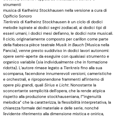
strumenti
musica di Karlheinz Stockhausen nella versione a cura di
Opificio Sonoro
Tierkreis
di Karlheinz Stockhausen è un ciclo di dodici
melodie ispirate ai dodici segni zodiacali, ai dodici tipi di
esseri umani, i dodici mesi dell'anno, le dodici note musicali.
Il ciclo, originariamente composto per carillon come parte
della fiabesca pièce teatrale
Musik in Bauch
(Musica nella
Pancia), venne presto suddiviso in dodici lavori autonomi:
opere semi-aperte da eseguire con qualsiasi strumento e
organico variabile (sia individualmente che in formazione
ridotta). L’autore rimase legato a
Tierkreis
fino alla sua
scomparsa, facendone innumerevoli versioni, cameristiche
e orchestrali, e riproponendone frammenti all’interno di
opere più grandi, quali
Sirius
e
Licht
. Nonostante la
sconcertante semplicità dell’opera, che la rende atipica
rispetto alla produzione stockhauseniana, l’“ingenuità
melodica” che la caratterizza, la flessibilità interpretativa, la
chiarezza formale del materiale e delle serie, nonché
l'evidente riferimento alla dimensione mistica e onirica,