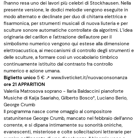
l'hanno resa uno dei lavori più celebri di Stockhausen. Nella
presente versione, le dodici melodie vengono eseguite in
modo alternato e declinate per duo di chitarra elettrica e
fisarmonica, per strumenti musicali di nuova liuteria e per
sculture sonore automatiche controllate da algoritmi. L’idea
originaria del carillon e l'attrazione dell'autore per il
simbolismo numerico vengono qui estese alla dimensione
elettroacustica, ai meccanismi di controllo degli strumenti e
delle sculture, a formare così un vocabolario timbrico
continuamente istituito dal contrasto fra controllo
numerico e azione umana.
Biglietto unico
5
€
↗
www.liveticket.it/nuovaconsonanza
ore 21
APPARITION
Valeriia Matrosova soprano - Ilaria Baldaccini pianoforte
Musiche di Kaija Saariaho, Gilberto Bosco*, Luciano Berio,
George Crumb
Il programma nasce come omaggio al compositore
statunitense George Crumb, mancato nel febbraio dell’anno
corrente, e si dipana intimamente su sonorità oniriche,
evanescenti, misteriose e colte sollecitazioni letterarie per