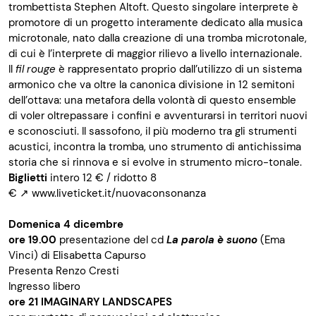
trombettista Stephen Altoft. Questo singolare interprete è
promotore di un progetto interamente dedicato alla musica
microtonale, nato dalla creazione di una tromba microtonale,
di cui è l’interprete di maggior rilievo a livello internazionale.
Il
fil rouge
è rappresentato proprio dall’utilizzo di un sistema
armonico che va oltre la canonica divisione in 12 semitoni
dell’ottava: una metafora della volontà di questo ensemble
di voler oltrepassare i confini e avventurarsi in territori nuovi
e sconosciuti. Il sassofono, il più moderno tra gli strumenti
acustici, incontra la tromba, uno strumento di antichissima
storia che si rinnova e si evolve in strumento micro-tonale.
Biglietti
intero 12 € / ridotto 8
€
↗
www.liveticket.it/nuovaconsonanza
Domenica 4 dicembre
ore 19.00
presentazione del cd
La parola è suono
(Ema
Vinci) di Elisabetta Capurso
Presenta Renzo Cresti
Ingresso libero
ore 21
IMAGINARY LANDSCAPES