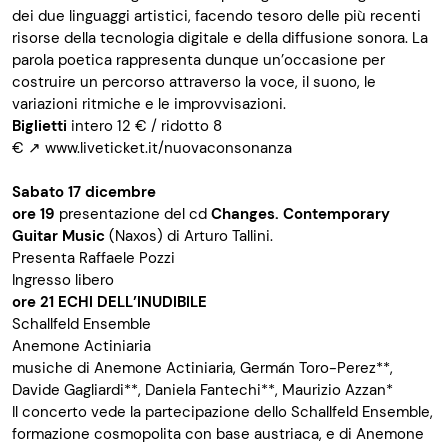
dei due linguaggi artistici, facendo tesoro delle più recenti
risorse della tecnologia digitale e della diffusione sonora. La
parola poetica rappresenta dunque un’occasione per
costruire un percorso attraverso la voce, il suono, le
variazioni ritmiche e le improvvisazioni.
Biglietti
intero 12 € / ridotto 8
€
↗
www.liveticket.it/nuovaconsonanza
Sabato 17 dicembre
ore 19
presentazione del cd
Changes. Contemporary
Guitar Music
(Naxos) di Arturo Tallini.
Presenta Raffaele Pozzi
Ingresso libero
ore 21
ECHI DELL’INUDIBILE
Schallfeld Ensemble
Anemone Actiniaria
musiche di Anemone Actiniaria, Germán Toro-Perez**,
Davide Gagliardi**, Daniela Fantechi**, Maurizio Azzan*
Il concerto vede la partecipazione dello Schallfeld Ensemble,
formazione cosmopolita con base austriaca, e di Anemone