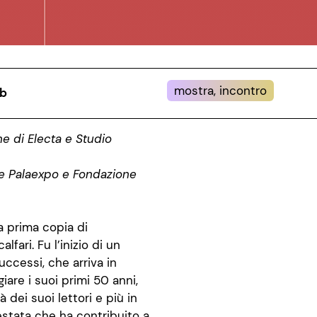
mostra, incontro
9b
e di Electa e Studio
le Palaexpo e Fondazione
a prima copia di
fari. Fu l’inizio di un
uccessi, che arriva in
iare i suoi primi 50 anni,
 dei suoi lettori e più in
estata che ha contribuito a