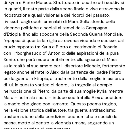
di Kyria e Pietro Morace. Strutturato in quattro atti suddivisi
in quadri, il testo parte dalla scena finale e vive attraverso la
ricostruzione quasi visionaria dei ricordi del passato,
rivissuti dagli occhi ammalati di Mara. Sullo sfondo delle
vicende politiche e sociali ai tempi della Campagna
d’Etiopia, fino allo scoccare della Seconda Guerra Mondiale,
l’epopea di questa famiglia attraversa vicende e scosse: dal
crudo rapporto tra Kyria e Pietro al matrimonio di Rosaria
con il “borghesuccio” Antonio; dalle aspirazioni della pura
Xenio, che però muore orribilmente, allo sguardo di Mara
sulla realtà, al suo amore per il disertore Michele, fortemente
legato anche al fratello Alex; dalla partenza del padre Pietro
per la guerra in Etiopia, al tradimento della moglie in assenza
di lui. In questo vortice di ricordi, la tragedia si compie
nell’uccisione di Pietro, da parte di sua moglie Kyria, mentre
Mara – nel male sacro – induce suo fratello Alex a uccidere
la madre che giace con l’amante. Questo poema tragico,
nella visione storica dell’autore, tra guerra, antifascismo,
trasformazione delle condizioni economiche e sociali del
paese, mette al centro la vicenda umana, seguendo un