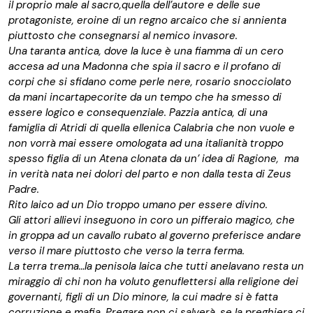
il proprio male al sacro,quella dell’autore e delle sue
protagoniste, eroine di un regno arcaico che si annienta
piuttosto che consegnarsi al nemico invasore.
Una taranta antica, dove la luce è una fiamma di un cero
accesa ad una Madonna che spia il sacro e il profano di
corpi che si sfidano come perle nere, rosario snocciolato
da mani incartapecorite da un tempo che ha smesso di
essere logico e consequenziale. Pazzia antica, di una
famiglia di Atridi di quella ellenica Calabria che non vuole e
non vorrà mai essere omologata ad una italianità troppo
spesso figlia di un Atena clonata da un’ idea di Ragione, ma
in verità nata nei dolori del parto e non dalla testa di Zeus
Padre.
Rito laico ad un Dio troppo umano per essere divino.
Gli attori allievi inseguono in coro un pifferaio magico, che
in groppa ad un cavallo rubato al governo preferisce andare
verso il mare piuttosto che verso la terra ferma.
La terra trema…la penisola laica che tutti anelavano resta un
miraggio di chi non ha voluto genuflettersi alla religione dei
governanti, figli di un Dio minore, la cui madre si è fatta
corruzione e mafia. Pregare non ci salverà, se la preghiera ci