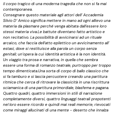
il corpo tragico di una moderna tragedia che non si fa mai
contemporanea.
Consegnare questo materiale agli attori dell’ Accademia
Silvio D’ Amico significa mettere in mano ad ogni allievo una
materia da plasmare perché venga abitata dall’essere loro
stessi materia viva.Le battute diventano fatto artistico e
non recitativo. La possibilità di avvicinarsi ad un rituale
arcaico, che faccia dell’atto epilettico un avvicinamento all’
estasi, dove si restituisce alla parola un corpo senza
genitali; un’opera la cui identità artistica è la non identità.
Un viaggio tra prosa e narrativa, in quella che sembra
essere una forma di romanzo teatrale, purtroppo per troppo
tempo dimenticata.Una sorta di corpo di ballo classico che
si fa tamburo e si lascia percuotere creando una partitura
ritmica che cerca di ritrovare la classicità in una riscrittura
sciamanica di una partitura primordiale, blasfema e pagana.
Quattro quadri, quattro immersioni in stili di narrazione
completamente diversi, quattro linguaggi teatrali prepotenti
nel loro essere ricordo e quindi mai reali memorie, rievocati
come miraggi allucinati di una mente - deserto che innalza