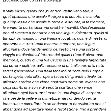
processo poetico di rara potenza.
Il Male sacro, quello che gli antichi definivano tale, è
quell’epilessia che assale il corpo e lo scuote, ma anche
quell’epilessia che assale la terra e la scuote, la fa tremare,
la annienta portandosi via civiltà e inciviltà. Quell’epilessia
che ci rimette a contatto con una lingua violentata, quella di
Binazzi. Un viaggio in una lingua evocativa, colma di mistero,
spezzata e a tratti resa macerie e cenere; una lingua
allucinata, dove l’andamento del testo crea una sorta di
viaggio medianico all’ interno del quale i ricordi diventano
memoria, quadri di una Via Crucis di una famiglia fagocitata
dal potere politico, dalla tensione di un’Italia corrotta nelle
radici governative. Una Italia fanalino di coda dell’Europa o
porta spalancata all’Europa, il tacco del grande stivale. Un
affresco storico che viene costruito come un’ evocazione
degli spiriti, una sorta di seduta spiritica che rende
allucinata ogni battuta; si muta in una lingua di serpente
che perde la pelle e si mimetizza nascondendo verità
incestuose camuffate in un andamento neoralistico che si
abbandona ad aperture meló e favolistiche, fino a prendere