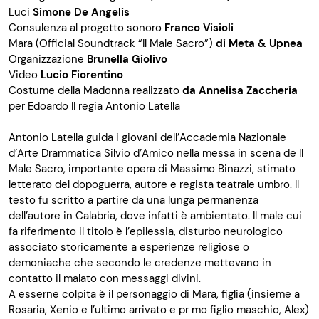
Luci
Simone De Angelis
Consulenza al progetto sonoro
Franco Visioli
Mara (Official Soundtrack “Il Male Sacro”)
di Meta & Upnea
Organizzazione
Brunella Giolivo
Video
Lucio Fiorentino
Costume della Madonna realizzato
da Annelisa Zaccheria
per Edoardo II regia Antonio Latella
Antonio Latella guida i giovani dell’Accademia Nazionale
d’Arte Drammatica Silvio d’Amico nella messa in scena de Il
Male Sacro, importante opera di Massimo Binazzi, stimato
letterato del dopoguerra, autore e regista teatrale umbro. Il
testo fu scritto a partire da una lunga permanenza
dell’autore in Calabria, dove infatti è ambientato. Il male cui
fa riferimento il titolo è l’epilessia, disturbo neurologico
associato storicamente a esperienze religiose o
demoniache che secondo le credenze mettevano in
contatto il malato con messaggi divini.
A esserne colpita è il personaggio di Mara, figlia (insieme a
Rosaria, Xenio e l’ultimo arrivato e pr mo figlio maschio, Alex)