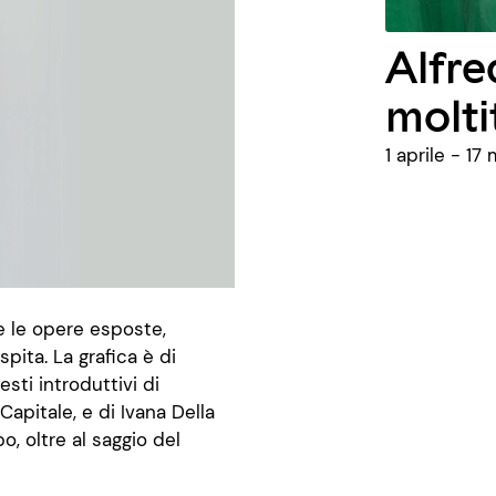
Alfre
molt
1 aprile - 1
e le opere esposte,
pita. La grafica è di
esti introduttivi di
apitale, e di Ivana Della
, oltre al saggio del