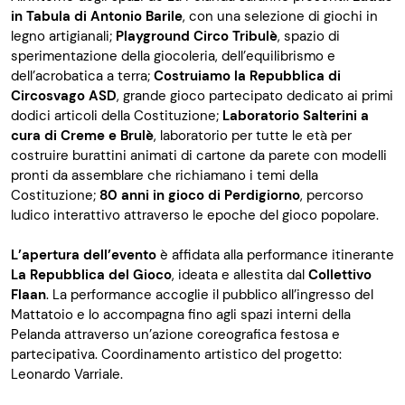
in Tabula di Antonio Barile
, con una selezione di giochi in
legno artigianali;
Playground Circo Tribulè
, spazio di
sperimentazione della giocoleria, dell’equilibrismo e
dell’acrobatica a terra;
Costruiamo la Repubblica di
Circosvago ASD
, grande gioco partecipato dedicato ai primi
dodici articoli della Costituzione;
Laboratorio Salterini a
cura di Creme e Brulè
, laboratorio per tutte le età per
costruire burattini animati di cartone da parete con modelli
pronti da assemblare che richiamano i temi della
Costituzione;
80 anni in gioco di Perdigiorno
, percorso
ludico interattivo attraverso le epoche del gioco popolare.
L’apertura dell’evento
è affidata alla performance itinerante
La Repubblica del Gioco
, ideata e allestita dal
Collettivo
Flaan
. La performance accoglie il pubblico all’ingresso del
Mattatoio e lo accompagna fino agli spazi interni della
Pelanda attraverso un’azione coreografica festosa e
partecipativa. Coordinamento artistico del progetto:
Leonardo Varriale.