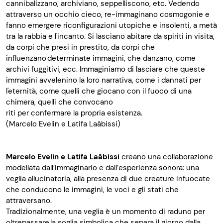
cannibalizzano, archiviano, seppelliscono, etc. Vedendo
attraverso un occhio cieco, re-immaginano cosmogonie e
fanno emergere riconfigurazioni utopiche e insolenti, a metà
tra la rabbia e l'incanto. Si lasciano abitare da spiriti in visita,
da corpi che presi in prestito, da corpi che
influenzano determinate immagini, che danzano, come
archivi fuggitivi, ecc. Immaginiamo di lasciare che queste
immagini avvelenino la loro narrativa, come i dannati per
l'eternità, come quelli che giocano con il fuoco di una
chimera, quelli che convocano
riti per confermare la propria esistenza.
(Marcelo
Evelin
e
Latifa
Laâbissi
)
Marcelo
Evelin
e
Latifa
Laâbissi
creano una collaborazione
modellata dall’immaginario e dall’esperienza sonora: una
veglia allucinatoria, alla presenza di due creature infuocate
c
he conducono le
immagini, le voci e gli stati che
attraversano.
Tradizionalmente, una veglia è un momento di raduno per
oltrepassare la soglia simbolica che separa il giorno dalla