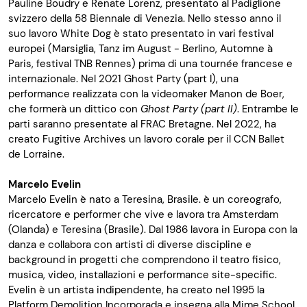
Pauline
Boudry
e Renate Lorenz, presentato al Padiglione
svizzero della 58 Biennale di Venezia. Nello stesso anno il
suo lavoro White Dog è stato presentato in vari festival
europei (Marsiglia,
Tanz
im
August - Berlino,
Automne
à
Paris, festival TNB Rennes) prima di una tournée francese e
internazionale. Nel 2021 Ghost Party (part I), una
performance realizzata con la videomaker Manon de Boer,
che formerà un dittico con
Ghost Party (part II)
. Entrambe le
parti saranno presentate al FRAC
Bretagne
. Nel 2022, ha
creato
Fugitive
Archives un lavoro corale per il CCN Ballet
de
Lorraine
.
Marcelo
Evelin
Marcelo
Evelin
è nato a Teresina, Brasile. è un coreografo,
ricercatore e performer che vive e lavora tra Amsterdam
(Olanda) e Teresina (Brasile). Dal 1986 lavora in Europa con la
danza e collabora con artisti di diverse discipline e
background
in progetti che comprendono il teatro fisico,
musica, video, installazioni e performance site-
specific
.
Evelin
è un artista indipendente, ha creato nel 1995 la
Platform
Demolition
Incorporada
e insegna alla
Mime
School