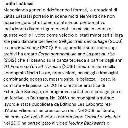
Latifa
Laâbissi
Mescolando generi e ridefinendo i formati, le creazioni di
Latifa
Laâbissi
portano in scena molti elementi che non
appartengono strettamente al campo performativo
includendo diverse figure e voci. La messa in scena di
queste voci e il volto come veicolo di stati minoritari si lega
alle parti danzate del lavoro
Self
portrait
camouflage
(2006)
e
Loredreamsong
(2010). Proseguendo il suo studio sugli
archivi ha creato
Écran
somnambule
and
La part
du
rite
(2012) che si basano sulla danza tedesca a partire dagli anni
20.
Pourvu
qu’on
ait
l’
ivresse
(2016) firmato insieme alla
scenografa Nadia Lauro, crea visioni, paesaggi e immagini
combinando eccesso, mostruosità, la bellezza, il caso, la
comicità e la paura. Dal 2011 è direttrice artistica di
Extension Sauvage, un programma artistico e pedagogico e
un festival in Bretagna. Nel 2016 una monografia sul suo
lavoro è stata pubblicata da
Editions
Les
Laboratoires
d’
Aubervilliers
e
Les
presses
du
réel
. Nel 2018 ha ideato,
insieme
a
Antonia
Baehr
la performance
Consul
et
Meshie
.
Nel 2019 ha partecipato al video
Moving
Backwards
di