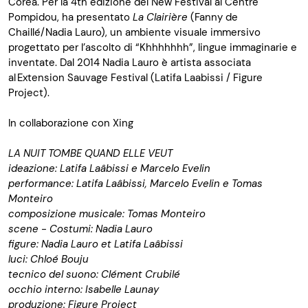
Corea. Per la 4th edizione del New Festival al Centre
Pompidou, ha presentato
La
Clairière
(Fanny de
Chaille
́/Nadia Lauro), un ambiente visuale immersivo
progettato per l’ascolto di “
Khhhhhhh
”, lingue immaginarie e
inventate. Dal 2014 Nadia Lauro è artista associata
al Extension Sauvage Festival (
Latifa
Laabissi
/ Figure
Project).
In collaborazione con Xing
LA NUIT TOMBE QUAND ELLE VEUT
ideazione:
Latifa
Laâbissi
e Marcelo
Evelin
p
erformance:
Latifa
Laâbissi
, Marcelo
Evelin
e Tomas
Monteiro
composizione musicale: Tomas Monteiro
s
cene - Costumi: Nadia Lauro
f
igure:
Nadia Lauro et
Latifa
Laâbissi
l
uci: Chloé
Bouju
t
ecnico del suono: Clément
Crubilé
o
cchio interno: Isabelle
Launay
p
roduzione: Figure Project