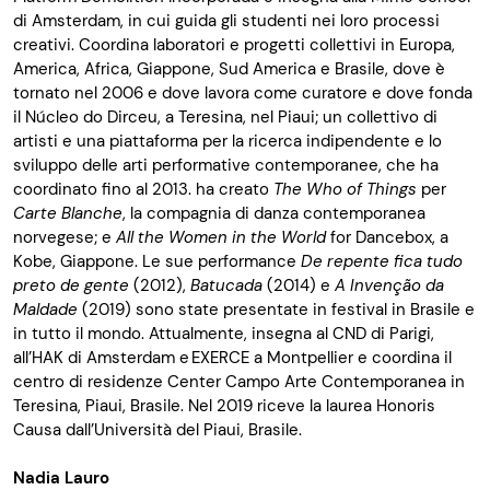
di Amsterdam, in cui guida gli studenti nei loro processi
creativi. Coordina laboratori e progetti collettivi in Europa,
America, Africa, Giappone, Sud America e Brasile, dove è
tornato nel 2006 e dove lavora come curatore e dove fonda
il
Núcleo
do
Dirceu
, a Teresina, nel
Piaui
; un collettivo di
artisti e una piattaforma per la ricerca indipendente e lo
sviluppo delle arti performative contemporanee, che ha
coordinato fino al 2013. ha creato
The Who of
Things
per
Carte Blanche
, la compagnia di danza contemporanea
norvegese; e
All
the Women in the World
for
Dancebox
, a
Kobe, Giappone. Le sue performance
De repente fica
tudo
preto
de gente
(2012),
Batucada
(2014) e
A
Invenção
da
Maldade
(2019) sono state presentate in festival in Brasile e
in tutto il mondo. Attualmente, insegna al CND di Parigi,
all’HAK di Amsterdam e EXERCE a Montpellier e coordina il
centro di residenze Center Campo Arte Contemporanea in
Teresina,
Piaui
, Brasile. Nel 2019 riceve la laurea Honoris
Causa dall’Università del
Piaui
, Brasile.
Nadia Lauro