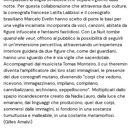
notte. Per questa collaborazione che attraversa due culture,
la coreografa francese
Latifa
Laâbissi
e il coreografo
brasiliano Marcelo
Evelin
hanno scelto di porre le basi per
una veglia incarnata: incorporata da voci, canzoni, abitata da
figure infuocate e fantasmi fastidiosi. Con
La
Nuit
tombe
quand
elle
veut
, offrono al pubblico la possibilità di seguirli
in un’immersione percettiva, attraversando un’esperienza
interiore guidata da due figure che, come dei guardiani,
hanno uno sguardo che è sia vigile che sacerdotale.
Accompagnati dal musicista Tomas Monteiro, il cui theremin
diventa l’amplificatore dei loro stati immaginari, le presenze
dei due coreografi mutano, divenendo “corpi che vedono,
ricevono, immagazzinano, impilano, compilano,
cannibalizzano, archiviano, seppelliscono”. Moltiplicati dallo
spazio incandescente creato da Nadia Lauro, dalla luce che
emanano, dai linguaggi che producono, quei due corpi,
sommersi dalle immagini, si fondono in una sostanza
tumultuosa e malleabile, in una costante metamorfosi.
(Gilles
Amalvi
)