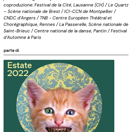
c
oproduzione: Festival de la
Cite
́, Lausanne (CH) / Le
Quartz
–
Scène
nationale
de Brest / ICI-CCN de Montpellier /
CNDC d’Angers / TNB - Centre
Européen
Théâtral
et
Chorégraphique
, Rennes / La Passerelle,
Scène
nationale
de
Saint-
Brieuc
/ Centre national de la
danse
, Pantin / Festival
d’
Automne
à Paris
parte di