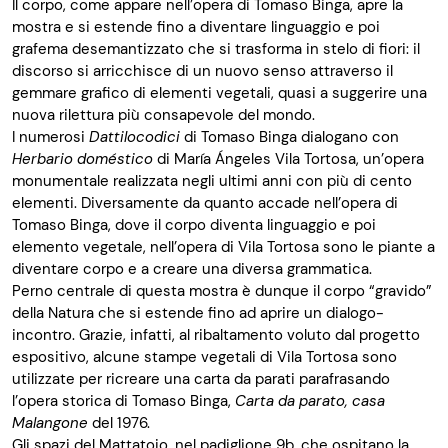
Il corpo, come appare nell’opera di Tomaso Binga, apre la
mostra e si estende fino a diventare linguaggio e poi
grafema desemantizzato che si trasforma in stelo di fiori: il
discorso si arricchisce di un nuovo senso attraverso il
gemmare grafico di elementi vegetali, quasi a suggerire una
nuova rilettura più consapevole del mondo.
I numerosi
Dattilocodici
di Tomaso Binga dialogano con
Herbario doméstico
di María Ángeles Vila Tortosa, un’opera
monumentale realizzata negli ultimi anni con più di cento
elementi. Diversamente da quanto accade nell’opera di
Tomaso Binga, dove il corpo diventa linguaggio e poi
elemento vegetale, nell’opera di Vila Tortosa sono le piante a
diventare corpo e a creare una diversa grammatica.
Perno centrale di questa mostra è dunque il corpo “gravido”
della Natura che si estende fino ad aprire un dialogo-
incontro. Grazie, infatti, al ribaltamento voluto dal progetto
espositivo, alcune stampe vegetali di Vila Tortosa sono
utilizzate per ricreare una carta da parati parafrasando
l’opera storica di Tomaso Binga,
Carta da parato, casa
Malangone
del 1976.
Gli spazi del Mattatoio, nel padiglione 9b, che ospitano la