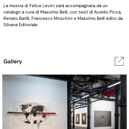
La mostra
di Felic
e
Levini
sarà accompagnata da un
catalogo a cura di Massimo Belli, con testi d
i Aurelio Picca,
Renato Barilli, Francesco Moschini e Massimo Belli
edi
to
da
Sil
vana
E
ditoriale.
Gallery