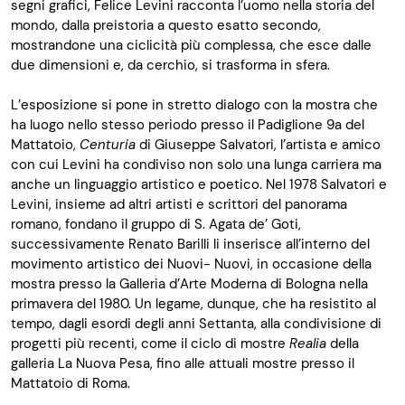
segni grafici, Felice
Levini
racconta l’uomo nella storia del
mondo, dalla preistoria a questo esatto secondo,
mostrandone una ciclicità più complessa, che esce dalle
due dimensioni e, da cerchio, si trasforma in sfera.
L’esposizione si pone in stretto dialogo con la mostra che
ha luogo nello stesso periodo presso il Padiglione 9a del
Mattatoio,
Centuria
di Giuseppe Salvatori
,
l’artista
e amico
con cui
Levini
ha condiviso non solo una lunga carriera ma
anche un linguaggio artistico e poetic
o.
N
el 1978 Salvatori e
Levini
, insieme ad altri artisti e scrittori del panorama
romano, fondano il gruppo di
S. Agata de’ Goti
,
successivamente Renato Barilli li inserisce all’interno del
movimento artistico dei Nuovi- Nuovi, in occasione della
mostra presso la Galleria d’Arte Moderna di Bologna nella
primavera del 1980. Un
legame, dunque,
che ha resistito al
tempo, dagli esordi degli anni
Settanta,
alla condivisione di
progetti più recenti,
come il ciclo di mostre
Realia
della
galleria La Nuova Pesa
,
fino alle attuali mostre presso
il
Mattatoio di Roma.