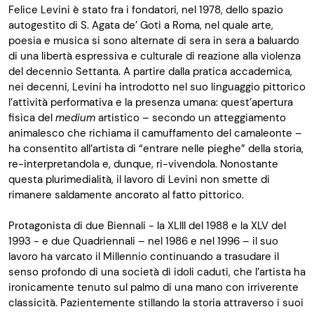
Felice
Levini
è stato fra i fondatori, nel 1978, dello spazio
autogestito di
S
.
Agata de
’
Goti
a Roma, nel quale arte,
poesia e musica si sono alternate di sera in sera a baluardo
di una libertà espressiva e culturale di reazione alla violenza
del decennio Settanta. A partire dalla pratica accademica,
nei decenni,
Levini
ha introdotto nel suo linguaggio pittorico
l’attività performativa e la presenza umana: quest’apertura
fisica del
medium
artistico – secondo un atteggiamento
animalesco che richiama il camuffamento del camaleonte –
ha consentito all’artista di “entrare nelle pieghe” della storia,
re-interpretandola e, dunque,
ri
-vivendola. Nonostante
questa
plurimedialità
, il lavoro di
Levini
non smette di
rimanere saldamente ancorato al fatto pittorico.
Protagonista di due Biennali - la XLIII del 1988 e la XLV del
1993 - e due Quadriennali – nel
19
86 e nel
19
96 – il suo
lavoro ha varcato il Millennio continuando a trasudare il
senso profondo di una società di idoli caduti, che l’artista ha
ironicamente tenuto sul palmo di una mano con irriverente
classicità.
Pazientemente stillando la storia attraverso i suoi