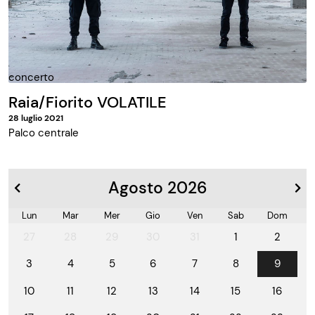
concerto
Raia/Fiorito VOLATILE
28 luglio 2021
Palco centrale
Agosto 2026
Lun
Mar
Mer
Gio
Ven
Sab
Dom
27
28
29
30
31
1
2
3
4
5
6
7
8
9
10
11
12
13
14
15
16