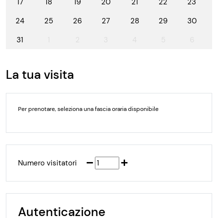
17
18
19
20
21
22
23
24
25
26
27
28
29
30
31
1
2
3
4
5
6
La tua visita
Per prenotare, seleziona una fascia oraria disponibile
Numero visitatori
Autenticazione