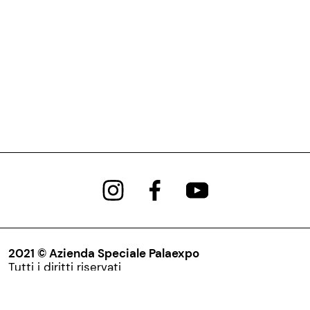
2021 © Azienda Speciale Palaexpo
Tutti i diritti riservati
Via Nazionale, 194 – 00184
Roma P.IVA 05902651008