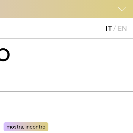
IT
/
EN
CO
mostra, incontro