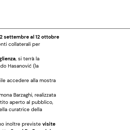
12 settembre al 12 ottobre
nti collaterali per
glienza
, si terrà la
Ado
Hasanović
(
l
a
ile accedere alla mostra
imona Barzaghi, realizzata
tito aperto al pubblico,
ella curatrice della
no inoltre previste
visite