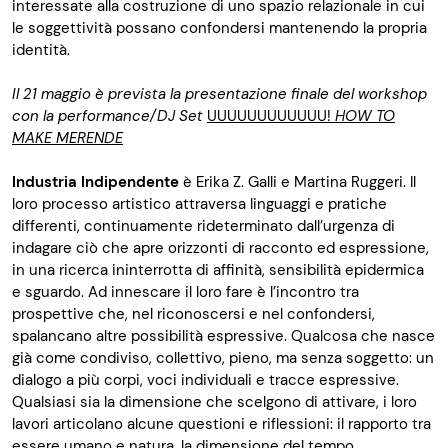
interessate alla costruzione di uno spazio relazionale in cui
le soggettività possano confondersi mantenendo la propria
identità.
Il 21 maggio è prevista la presentazione finale del workshop
con la performance/DJ Set
UUUUUUUUUUUU!
HOW TO
MAKE MERENDE
Industria Indipendente
è Erika Z. Galli e Martina Ruggeri. Il
loro processo artistico attraversa linguaggi e pratiche
differenti, continuamente rideterminato dall’urgenza di
indagare ciò che apre orizzonti di racconto ed espressione,
in una ricerca ininterrotta di affinità, sensibilità epidermica
e sguardo. Ad innescare il loro fare è l’incontro tra
prospettive che, nel riconoscersi e nel confondersi,
spalancano altre possibilità espressive. Qualcosa che nasce
già come condiviso, collettivo, pieno, ma senza soggetto: un
dialogo a più corpi, voci individuali e tracce espressive.
Qualsiasi sia la dimensione che scelgono di attivare, i loro
lavori articolano alcune questioni e riflessioni: il rapporto tra
essere umano e natura, la dimensione del tempo