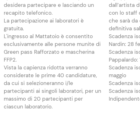
desidera partecipare e lasciando un
dall’artista
recapito telefonico.
con lo staff
La partecipazione ai laboratori è
che sarà da
gratuita.
definitiva sa
L'ingresso al Mattatoio è consentito
Scadenza isc
esclusivamente alle persone munite di
Nardin: 28 f
Green pass Rafforzato e mascherina
Scadenza isc
FFP2.
Pappalardo: 1
Vista la capienza ridotta verranno
Scadenza isc
considerate le prime 40 candidature,
maggio
da cui si selezioneranno i/le
Scadenza isc
partecipanti ai singoli laboratori, per un
Scadenza isc
massimo di 20 partecipanti per
Indipendente
ciascun laboratorio.