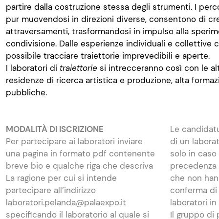
partire dalla costruzione stessa degli strumenti. I perco
pur muovendosi in direzioni diverse, consentono di cre
attraversamenti, trasformandosi in impulso alla sperime
condivisione. Dalle esperienze individuali e collettive
possibile tracciare traiettorie imprevedibili e aperte.
I laboratori di
traiettorie
si intrecceranno così con le alt
residenze di ricerca artistica e produzione, alta forma
pubbliche.
MODALITÀ DI ISCRIZIONE
Le candidatu
Per partecipare ai laboratori inviare
di un labora
una pagina in formato pdf contenente
solo in caso 
breve bio e qualche riga che descriva
precedenza 
La ragione per cui si intende
che non han
partecipare all’indirizzo
conferma di 
laboratori.pelanda@palaexpo.it
laboratori i
specificando il laboratorio al quale si
Il gruppo di 