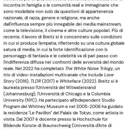
incontra in famiglia o le comunità reali e immaginarie che
sono modellate non solo da questioni di appartenenza
nazionale, di razza, genere e religione, ma anche
dall'influenza sempre più innegabile dei media mainstream,
come la televisione, il cinema e altre culture popolari. Più di
recente, il lavoro di Breitz si è concentrato sulle condizioni
in cui si produce l'empatia, riflettendo su una cultura globale
satura di media, in cui la forte identificazione con lɜ
personaggɜ di fantasia e le celebrità va di pari passo con
l'indifferenza diffusa nei confronti delle avversità del mondo
reale. Nel 2022 ha completato
The White Noise Trilogy
, un
trio di video-installazioni multicanale che include
Love
Story
(2016),
TLDR
(2017) e
Whiteface
(2022). Breitz si è
laureata presso l'Università del Witwatersrand
(Johannesburg), l'Università di Chicago e la Columbia
University (NYC). Ha partecipato all'Independent Studio
Program del Whitney Museum e nel 2005-2006 ha guidato
la residenza "Le Pavillon" del Palais de Tokyo, come artista in
visita. Dal 2007 è docente presso la Hochschule für
Bildende Künste di Braunschweig (Università d'Arte di