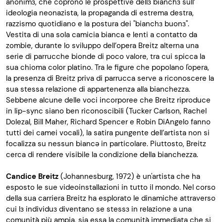
anonimɜ, che coprono le prospettive dellɜ bianchɜ sull’
ideologia neonazista, la propaganda di estrema destra,
razzismo quotidiano e la postura dei "bianchɜ buonɜ".
Vestita di una sola camicia bianca e lenti a contatto da
zombie, durante lo sviluppo dell’opera Breitz alterna una
serie di parrucche bionde di poco valore, tra cui spicca la
sua chioma color platino. Tra le figure che popolano l'opera,
la presenza di Breitz priva di parrucca serve a riconoscere la
sua stessa relazione di appartenenza alla bianchezza.
Sebbene alcune delle voci incorporee che Breitz riproduce
in lip-sync siano ben riconoscibili (Tucker Carlson, Rachel
Dolezal, Bill Maher, Richard Spencer e Robin DiAngelo fanno
tutti dei camei vocali), la satira pungente dell’artista non si
focalizza su nessun biancǝ in particolare. Piuttosto, Breitz
cerca di rendere visibile la condizione della bianchezza.
Candice Breitz
(Johannesburg, 1972) è un'artista che ha
esposto le sue videoinstallazioni in tutto il mondo. Nel corso
della sua carriera Breitz ha esplorato le dinamiche attraverso
cui lɜ individuɜ diventano se stessɜ in relazione a una
comunità più ampia, sia essa la comunità immediata che si