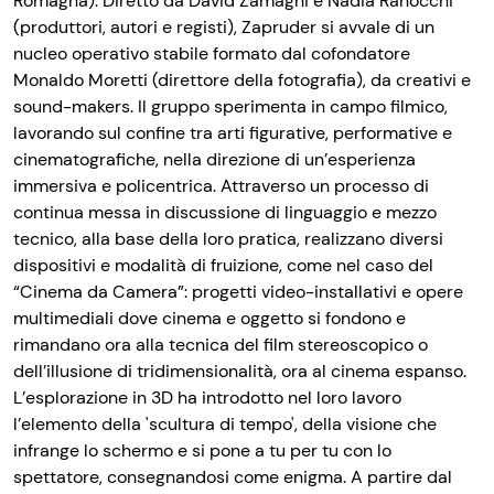
Romagna). Diretto da David Zamagni e Nadia Ranocchi
(produttori, autori e registi), Zapruder si avvale di un
nucleo operativo stabile formato dal cofondatore
Monaldo Moretti (direttore della fotografia), da creativi e
sound-makers. Il gruppo sperimenta in campo filmico,
lavorando sul confine tra arti figurative, performative e
cinematografiche, nella direzione di un’esperienza
immersiva e policentrica. Attraverso un processo di
continua messa in discussione di linguaggio e mezzo
tecnico, alla base della loro pratica, realizzano diversi
dispositivi e modalità di fruizione, come nel caso del
“Cinema da Camera”: progetti video-installativi e opere
multimediali dove cinema e oggetto si fondono e
rimandano ora alla tecnica del film stereoscopico o
dell’illusione di tridimensionalità, ora al cinema espanso.
L’esplorazione in 3D ha introdotto nel loro lavoro
l’elemento della 'scultura di tempo', della visione che
infrange lo schermo e si pone a tu per tu con lo
spettatore, consegnandosi come enigma. A partire dal