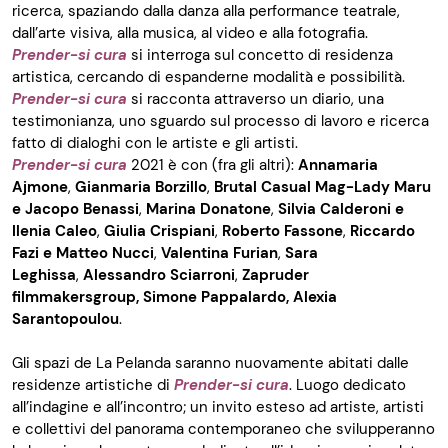
ricerca, spaziando dalla danza alla performance teatrale,
dall’arte visiva, alla musica, al video e alla fotografia.
Prender-si cura
si interroga sul concetto di residenza
artistica, cercando di espanderne modalità e possibilità.
Prender-si cura
si racconta attraverso un diario, una
testimonianza, uno sguardo sul processo di lavoro e ricerca
fatto di dialoghi con le artiste e gli artisti.
Prender-si cura
2021 è con (fra gli altri):
Annamaria
Ajmone
,
Gianmaria Borzillo
,
Brutal Casual Mag-Lady Maru
e Jacopo Benassi
,
Marina Donatone
,
Silvia Calderoni e
Ilenia Caleo
,
Giulia Crispiani
,
Roberto Fassone
,
Riccardo
Fazi e Matteo Nucci
,
Valentina Furian
,
Sara
Leghissa
,
Alessandro Sciarroni
,
Zapruder
filmmakersgroup, Simone Pappalardo,
Alexia
Sarantopoulou
.
Gli spazi de La Pelanda saranno nuovamente abitati dalle
residenze artistiche di
Prender-si cura
. Luogo dedicato
all’indagine e all’incontro; un invito esteso ad artiste, artisti
e collettivi del panorama contemporaneo che svilupperanno