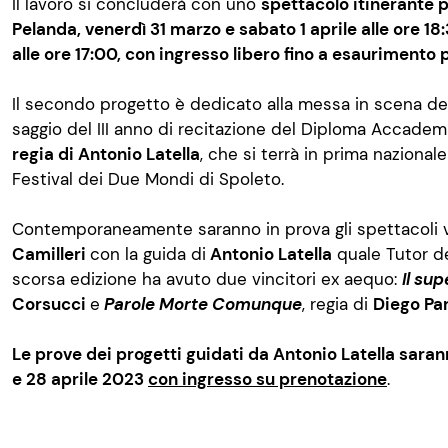
Il lavoro si concluderà con uno
spettacolo itinerante p
Pelanda, venerdì 31 marzo e sabato 1 aprile alle ore 1
alle ore 17:00, con ingresso libero fino a esaurimento 
Il secondo progetto è dedicato alla messa in scena d
saggio del III anno di recitazione del Diploma Accademic
regia di Antonio Latella
, che si terrà in prima nazionale
Festival dei Due Mondi di Spoleto.
Contemporaneamente saranno in prova gli spettacoli v
Camilleri
con la guida di
Antonio Latella
quale Tutor de
scorsa edizione ha avuto due vincitori ex aequo:
Il su
Corsucci
e
Parole Morte Comunque
, regia di
Diego Par
Le prove dei progetti guidati da Antonio Latella sarann
e 28 aprile 2023
con ingresso su prenotazione
.