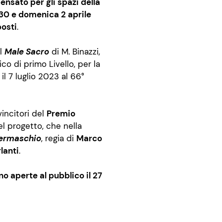
ensato per gli spazi della
8:30 e domenica 2 aprile
posti
.
el
Male Sacro
di M. Binazzi,
o di primo Livello, per la
 il 7 luglio 2023 al 66°
incitori del
Premio
l progetto, che nella
permaschio
, regia di
Marco
lanti
.
o aperte al pubblico il 27