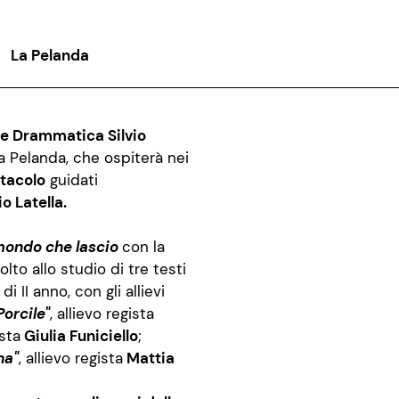
La Pelanda
e Drammatica Silvio
la Pelanda, che ospiterà nei
ttacolo
guidati
o Latella.
 mondo che lascio
con la
volto allo studio di tre testi
di II anno, con gli allievi
Porcile"
, allievo regista
ista
Giulia Funiciello
;
na"
, allievo regista
Mattia