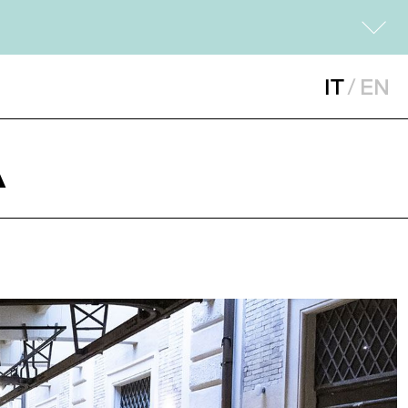
IT
/
EN
A