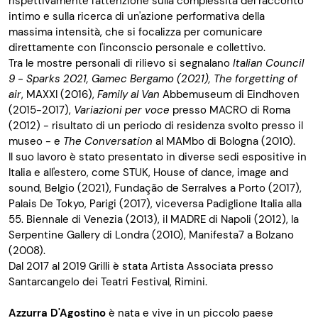
rispettivamente l'attenzione sulla complessità del racconto
intimo e sulla ricerca di un'azione performativa della
massima intensità, che si focalizza per comunicare
direttamente con l'inconscio personale e collettivo.
Tra le mostre personali di rilievo si segnalano
Italian Council
9 - Sparks 2021, Gamec Bergamo (2021), The forgetting of
air
, MAXXI (2016),
Family al Van
Abbemuseum di Eindhoven
(2015-2017),
Variazioni per voce
presso MACRO di Roma
(2012) - risultato di un periodo di residenza svolto presso il
museo - e
The Conversation
al MAMbo di Bologna (2010).
Il suo lavoro è stato presentato in diverse sedi espositive in
Italia e all'estero, come STUK, House of dance, image and
sound, Belgio (2021), Fundação de Serralves a Porto (2017),
Palais De Tokyo, Parigi (2017), viceversa Padiglione Italia alla
55. Biennale di Venezia (2013), il MADRE di Napoli (2012), la
Serpentine Gallery di Londra (2010), Manifesta7 a Bolzano
(2008).
Dal 2017 al 2019 Grilli è stata Artista Associata presso
Santarcangelo dei Teatri Festival, Rimini.
Azzurra D'Agostino
è nata e vive in un piccolo paese