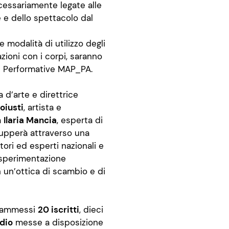
essariamente legate alle
e e dello spettacolo dal
e modalità di utilizzo degli
lazioni con i corpi, saranno
ti Performative MAP_PA.
ca d’arte e direttrice
oiusti
, artista e
a
Ilaria Mancia
, esperta di
ilupperà attraverso una
tori ed esperti nazionali e
 sperimentazione
 un’ottica di scambio e di
o ammessi
20 iscritti
, dieci
udio
messe a disposizione