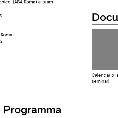
rchicci (ABA Roma) e team
Docu
t
3 Roma
a
Calendario l
seminari
Programma