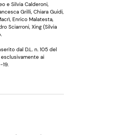
eo e Silvia Calderoni,
ncesca Grilli, Chiara Guidi,
crì, Enrico Malatesta,
ro Sciarroni, Xing (Silvia
.
nserito dal D.L. n. 105 del
a esclusivamente ai
-19.