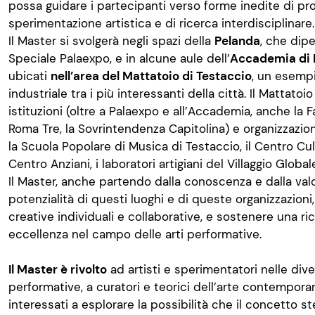
possa guidare i partecipanti verso forme inedite di pr
sperimentazione artistica e di ricerca interdisciplinare.
Il Master si svolgerà negli spazi della
Pelanda
, che dip
Speciale Palaexpo, e in alcune aule dell’
Accademia di B
ubicati
nell’area del Mattatoio di Testaccio
, un esempi
industriale tra i più interessanti della città. Il Mattato
istituzioni (oltre a Palaexpo e all’Accademia, anche la F
Roma Tre, la Sovrintendenza Capitolina) e organizzazion
la Scuola Popolare di Musica di Testaccio, il Centro Cul
Centro Anziani, i laboratori artigiani del Villaggio Global
Il Master, anche partendo dalla conoscenza e dalla valo
potenzialità di questi luoghi e di queste organizzazioni,
creative individuali e collaborative, e sostenere una ric
eccellenza nel campo delle arti performative.
Il Master è rivolto
ad artisti e sperimentatori nelle dive
performative, a curatori e teorici dell’arte contemporan
interessati a esplorare la possibilità che il concetto s