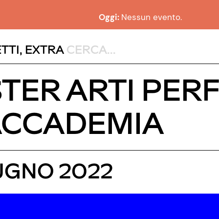
Oggi:
Nessun evento.
TTI
,
EXTRA
TER ARTI PER
ACCADEMIA
IUGNO 2022