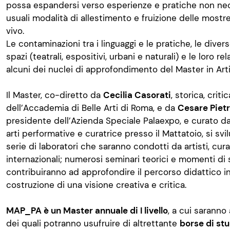
possa espandersi verso esperienze e pratiche non nec
usuali modalità di allestimento e fruizione delle mostr
vivo.
Le contaminazioni tra i linguaggi e le pratiche, le divers
spazi (teatrali, espositivi, urbani e naturali) e le loro re
alcuni dei nuclei di approfondimento del Master in Ar
Il Master, co-diretto da
Cecilia Casorati
, storica, criti
dell’Accademia di Belle Arti di Roma, e da
Cesare Pietr
presidente dell’Azienda Speciale Palaexpo, e curato d
arti performative e curatrice presso il Mattatoio, si sv
serie di laboratori che saranno condotti da artisti, cura
internazionali; numerosi seminari teorici e momenti di
contribuiranno ad approfondire il percorso didattico in
costruzione di una visione creativa e critica.
MAP_PA è un Master annuale di I livello
, a cui sarann
dei quali potranno usufruire di altrettante
borse di st