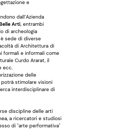
ogettazione e
endono dall’Azienda
elle Arti
, entrambi
o di archeologia
io è sede di diverse
acoltà di Architettura di
i formali e informali come
turale Curdo Ararat, il
e ecc.
rizzazione delle
 potrà stimolare visioni
erca interdisciplinare di
rse discipline delle arti
ea, a ricercatori e studiosi
tesso di "arte performativa"