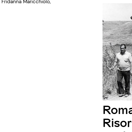
o
Fridanna
Maricchiolo
,
Roma
Risor