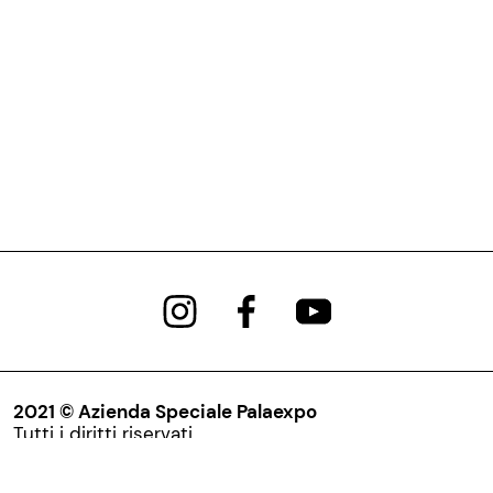
2021 © Azienda Speciale Palaexpo
Tutti i diritti riservati
Via Nazionale, 194 – 00184
Roma P.IVA 05902651008