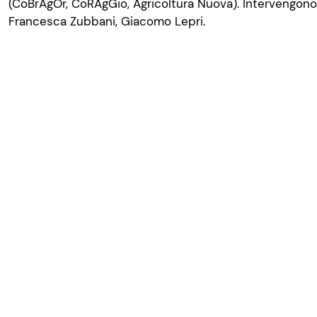
(
CoBrAgOr
,
CoRAgGio
, Agricoltura Nuova). Intervengon
Francesca Zubbani, Giacomo
Lepri.