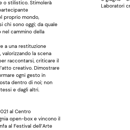
 o stilistico. Stimolerà
Laboratori cr
 partecipante
el proprio mondo,
si chi sono oggi; da quale
o nel cammino della
are a una restituzione
, valorizzando la scena
er raccontarsi, criticare il
ll’atto creativo. Dimostrare
ormare ogni gesto in
osta dentro di noi; non
ssi e dagli altri.
021 al Centro
nia open-box e vincono il
a al Festival dell’Arte