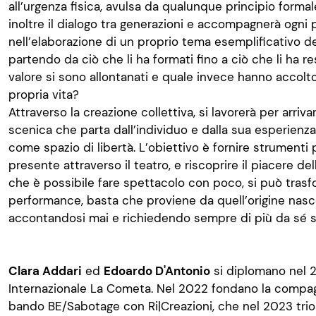
all’urgenza fisica, avulsa da qualunque principio formale
inoltre il dialogo tra generazioni e accompagnerà ogni
nell’elaborazione di un proprio tema esemplificativo d
partendo da ciò che li ha formati fino a ciò che li ha re
valore si sono allontanati e quale invece hanno accolt
propria vita?
Attraverso la creazione collettiva, si lavorerà per arriv
scenica che parta dall’individuo e dalla sua esperienza
come spazio di libertà. L’obiettivo è fornire strumenti p
presente attraverso il teatro, e riscoprire il piacere de
che è possibile fare spettacolo con poco, si può trasf
performance, basta che proviene da quell’origine nasc
accontandosi mai e richiedendo sempre di più da sé ste
Clara Addari
ed
Edoardo D'Antonio
si diplomano nel 2
Internazionale La Cometa. Nel 2022 fondano la compag
bando BE/Sabotage con Ri|Creazioni, che nel 2023 trionf