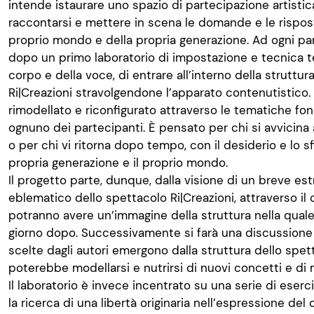
intende istaurare uno spazio di partecipazione artisti
raccontarsi e mettere in scena le domande e le rispos
proprio mondo e della propria generazione. Ad ogni par
dopo un primo laboratorio di impostazione e tecnica teat
corpo e della voce, di entrare all’interno della struttur
Ri|Creazioni stravolgendone l’apparato contenutistico. 
rimodellato e riconfigurato attraverso le tematiche fo
ognuno dei partecipanti. È pensato per chi si avvicina a
o per chi vi ritorna dopo tempo, con il desiderio e lo sf
propria generazione e il proprio mondo.
Il progetto parte, dunque, dalla visione di un breve est
eblematico dello spettacolo Ri|Creazioni, attraverso il 
potranno avere un’immagine della struttura nella quale 
giorno dopo. Successivamente si farà una discussion
scelte dagli autori emergono dalla struttura dello spe
poterebbe modellarsi e nutrirsi di nuovi concetti e di
Il laboratorio è invece incentrato su una serie di ese
la ricerca di una libertà originaria nell’espressione del