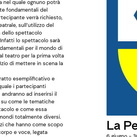
ca nel quale ognuno potrà
te fondamentali del
tecipante verrà richiesto,
rale, sull’utilizzo del
a dello spettacolo
Infatti lo spettacolo sarà
ndamentali per il mondo di
l teatro per la prima volta
izio di mettere in scena la
ratto esemplificativo e
quale i partecipanti
andranno ad inserirsi il
e su come le tematiche
ttacolo e come essa
 mondi totalmente diversi.
La P
rcizi che hanno come scopo
 corpo e voce, legata
6 giugno - 3