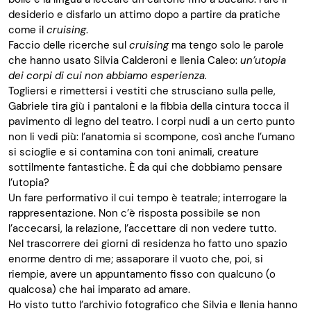
desiderio e disfarlo un attimo dopo a partire da pratiche
come il
cruising
.
Faccio delle ricerche sul
cruising
ma tengo solo le parole
che hanno usato Silvia
Calderoni
e Ilenia
Caleo
:
u
n’utopia
dei corpi di cui non abbiamo esperienza
.
Togliersi e rimettersi i vestiti che strusciano sulla pelle,
Gabriele tira giù i pantaloni e la fibbia della cintura tocca il
pavimento di legno del teatro. I corpi nudi a un certo punto
non li vedi più: l’anatomia si scompone, così anche l’umano
si scioglie e si contamina con toni animali, creature
sottilmente fantastiche. È da qui che dobbiamo pensare
l’utopia?
Un fare performativo il cui tempo è teatrale
;
interrogare la
rappresentazione. Non c’è risposta possibile se non
l’accecarsi, la relazione, l’accettare di non vedere tutto.
Nel trascorrere dei giorni
di residenza
ho fatto
uno spazio
enorme dentro di me
;
assaporare il vuoto che, poi, si
riempie, avere un appuntamento fisso con qualcuno (o
qualcosa) che hai imparato ad amare.
Ho visto tutto l’archivio fotografico che Silvia e Ilenia hanno