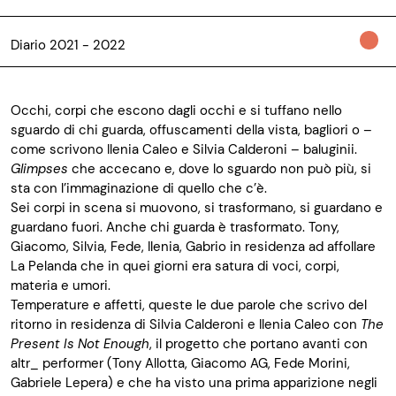
Diario 2021 - 2022
Occhi, corpi che escono dagli occhi e si tuffano nello
sguardo di chi guarda,
offuscamenti della vista
, bagliori o –
come
scrivono
Ilenia
Caleo
e Silvia Calderoni
– baluginii.
Glimpses
che accecano
e
,
dove lo sguardo non può più
,
si
sta con l’immaginazione di quello che c’è.
Sei corpi in scena si muovono, si trasformano, si guardano e
guardano fuori. Anche chi
guarda
è trasformato. Tony,
Giacomo, Silvia, Fede, Ilenia, Gabrio in residenza ad affollare
La Pelanda che in quei giorni era satura di voci, corpi,
materia e umori.
Temperature e affetti, queste le due parole che scrivo del
ritorno in residenza di Silvia Calderoni e Ilenia
Caleo
con
The
Present
I
s
N
ot
E
nough
, il progetto che portano avanti con
altr
_ performer (Tony Allotta, Giacomo
AG
, Fede Morini,
Gabriele Lepera) e che ha visto una prima apparizione
negli