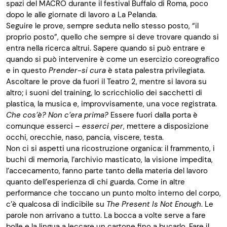
spazi del MACRO durante il
festival Buffalo di Roma
,
poco
dopo
le alle
giornate di lavoro a La Pelanda.
Seguire le prove, sempre seduta nello stesso posto, “il
proprio posto
”
, quello
che sempre si deve trovare quando si
entra nella ricerca altrui. Sapere quando si può entrare e
quando si può intervenire è come un esercizio coreografico
e in questo
Prender-si cura
è stat
a
palestra privilegiata.
Ascoltare le prove da fuori
il Teatro 2,
mentre si lavora su
altro
;
i suoni del training, lo scricchiolio dei sacchetti di
plastica, la musica
e
,
improvvisamente
,
una voce registrata.
Che cos’è? Non c’era prima?
Essere fuori dalla porta è
comunque esserci –
esserci per
, mettere a disposizione
occhi, orecchie, naso, pancia, viscere, testa.
Non ci si aspetti una ricostruzione organica: il frammento, i
buchi di memoria, l’archivio masticato, la visione impedita,
l’accecamento, fanno parte tanto della materia del l
avoro
quanto dell’esperienza di chi guarda. Come in altr
e
performance
che toccano un punto molto interno del corpo,
c’è qualcosa di indicibile su
The
Present
Is
Not
Enough
. Le
parole non arrivano a tutto. La bocca a volte serve a fare
bolle e la lingua a leccare un cartone fino a bucarlo. Fare il