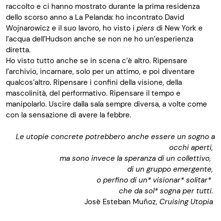
raccolto e ci hanno mostrato durante la prima residenza
dello scorso anno
a La Pelanda: ho incontrato David
Wojnarowicz
e il suo lavoro, ho visto i
piers
di New York e
l’acqua dell’Hudson anche se non ne ho un’esperienza
diretta.
Ho visto tutto anche se in scena c’è altro. Ripensare
l’archivio, incarnare
, solo
per un attimo
,
e poi diventare
qualcos’altro. Ripensare i confini della visione, della
mascolinità, del performativo. Ripensare il tempo e
manipolarlo. Uscire dalla sala sempre diversa, a volte come
con la sensazione di avere la febbre.
Le utopie concrete potrebbero anche essere un sogno a
occhi aperti,
ma sono invece la speranza di un collettivo,
di un gruppo emergente,
o perfino di un* visionar*
solitar
*
che da sol* sogna per tutti
.
Josè
Esteban
Mu
ñ
oz
,
Cruising
Utopia