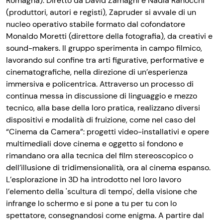
Romagna). Diretto da David Zamagni e Nadia Ranocchi
(produttori, autori e registi), Zapruder si avvale di un
nucleo operativo stabile formato dal cofondatore
Monaldo Moretti (direttore della fotografia), da creativi e
sound-makers. Il gruppo sperimenta in campo filmico,
lavorando sul confine tra arti figurative, performative e
cinematografiche, nella direzione di un’esperienza
immersiva e policentrica. Attraverso un processo di
continua messa in discussione di linguaggio e mezzo
tecnico, alla base della loro pratica, realizzano diversi
dispositivi e modalità di fruizione, come nel caso del
“Cinema da Camera”: progetti video-installativi e opere
multimediali dove cinema e oggetto si fondono e
rimandano ora alla tecnica del film stereoscopico o
dell’illusione di tridimensionalità, ora al cinema espanso.
L’esplorazione in 3D ha introdotto nel loro lavoro
l’elemento della 'scultura di tempo', della visione che
infrange lo schermo e si pone a tu per tu con lo
spettatore, consegnandosi come enigma. A partire dal