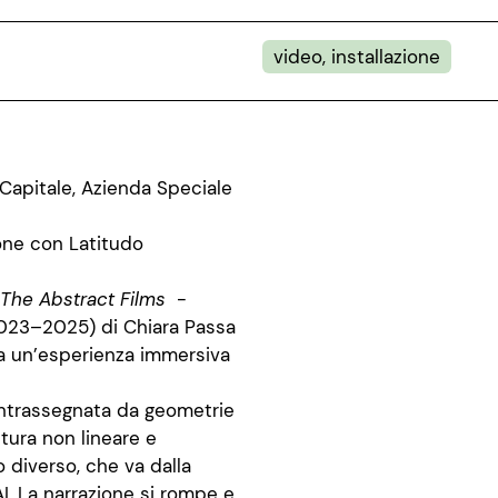
video, installazione
Capitale, Azienda Speciale
one con Latitudo
The Abstract Films
-
023–2025) di Chiara Passa
e a un’esperienza immersiva
contrassegnata da geometrie
tura non lineare e
 diverso, che va dalla
AI. La narrazione si rompe e