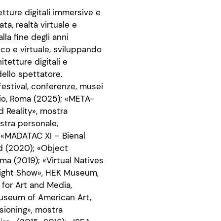
etture digitali immersive e
ta, realtà virtuale e
lla fine degli anni
sico e virtuale, sviluppando
tetture digitali e
ello spettatore.
festival, conferenze, musei
toio, Roma (2025); «META-
d Reality», mostra
ostra personale,
 «MADATAC XI – Bienal
id (2020); «Object
a (2019); «Virtual Natives
 Night Show», HEK Museum,
 for Art and Media,
Museum of American Art,
sioning», mostra