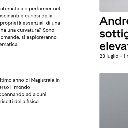
Matematica e performer nel
scinanti e curiosi della
Andre
 proprietà essenziali di una
sotti
 ha una curvatura? Sono
 domande, si esploreranno
eleva
ematica.
23 luglio - 
ltimo anno di Magistrale in
verso il mondo
 accennando ad alcuni
solti della fisica