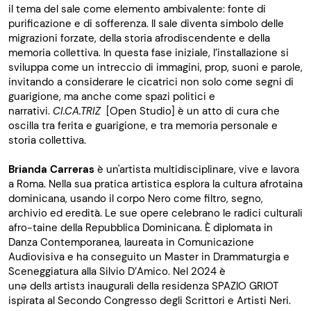
il tema del sale come elemento ambivalente: fonte di
purificazione e di sofferenza. Il sale diventa simbolo delle
migrazioni forzate, della storia afrodiscendente e della
memoria collettiva.
In questa fase iniziale, l’installazione si
sviluppa come un intreccio di immagini, prop, suoni e parole,
invitando a considerare le cicatrici non solo come segni di
guarigione, ma anche come spazi politici e
narrativi.
CI.CA.TRIZ
[Open Studio] è un atto di cura che
oscilla tra ferita e guarigione, e tra memoria personale e
storia collettiva.
Brianda Carreras
è un'artista multidisciplinare, vive e lavora
a Roma. Nella sua pratica artistica esplora la cultura afrotaina
dominicana, usando il corpo Nero come filtro, segno,
archivio ed eredità. Le sue opere celebrano le radici culturali
afro-taine della Repubblica Dominicana. È diplomata in
Danza Contemporanea, laureata in Comunicazione
Audiovisiva e ha conseguito un Master in Drammaturgia e
Sceneggiatura alla Silvio D’Amico. Nel 2024 è
un
ə
dell
з
artist
з
inaugurali della residenza SPAZIO GRIOT
ispirata al Secondo Congresso degli Scrittori e Artisti Neri.