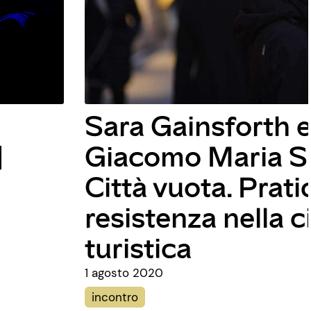
Ginevra Di Marc
rno |
Donna Ginevra e
e di
Stazioni Lunari
tà
1 agosto 2020
live