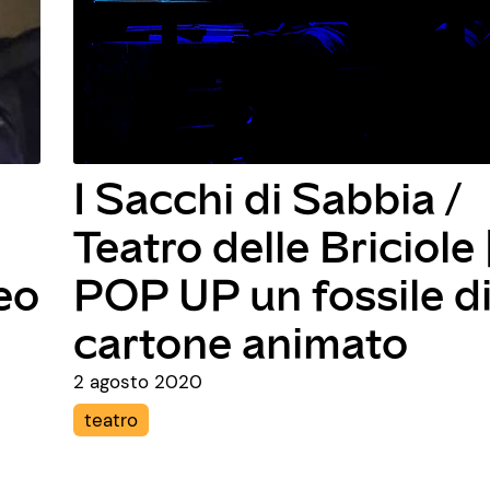
Sara Gainsforth e
Giacomo Maria Sale
Città vuota. Pratich
resistenza nella cit
turistica
1 agosto 2020
incontro