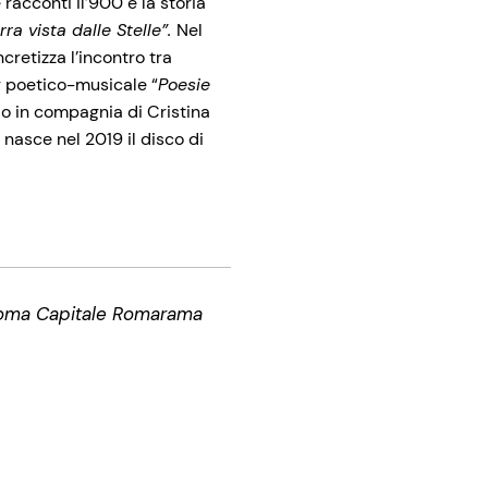
racconti il’900 e la storia
rra vista dalle Stelle”.
Nel
cretizza l’incontro tra
g poetico-musicale “
Poesie
o in compagnia di Cristina
 nasce nel 2019 il disco di
 Roma Capitale Romarama