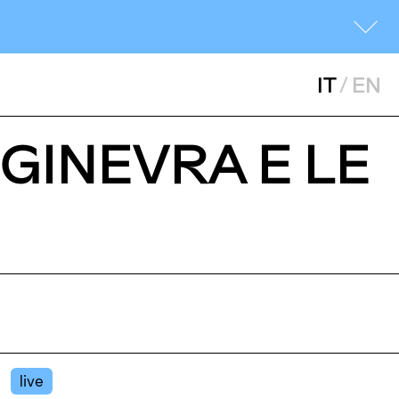
IT
/
EN
GINEVRA E LE
live