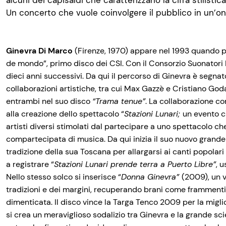
alcuni dei capisaldi che caratterizzano la cifra stilistic
Un concerto che vuole coinvolgere il pubblico in un’o
Ginevra Di Marco
(Firenze, 1970) appare nel 1993 quando p
de mondo”, primo disco dei CSI. Con il Consorzio Suonatori 
dieci anni successivi. Da qui il percorso di Ginevra è segna
collaborazioni artistiche, tra cui Max Gazzè e Cristiano God
entrambi nel suo disco
“Trama tenue”
. La collaborazione c
alla creazione dello spettacolo “
Stazioni Lunari;
un evento ch
artisti diversi stimolati dal partecipare a uno spettacolo ch
compartecipata di musica. Da qui inizia il suo nuovo grande 
tradizione della sua Toscana per allargarsi ai canti popolar
a registrare “
Stazioni Lunari prende terra a Puerto Libre”
, 
Nello stesso solco si inserisce “
Donna Ginevra”
(2009), un v
tradizioni e dei margini, recuperando brani come framment
dimenticata. Il disco vince la Targa Tenco 2009 per la miglio
si crea un meraviglioso sodalizio tra Ginevra e la grande sc