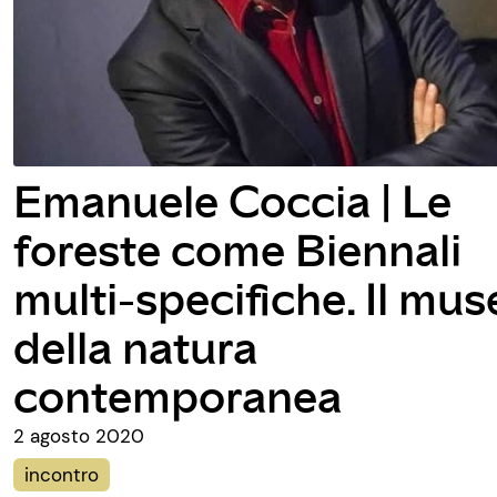
I Sacchi di Sabbia /
Teatro delle Briciole |
o
POP UP un fossile di
cartone animato
2 agosto 2020
teatro