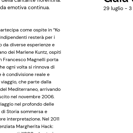
a della cantante fiorentina.
nda emotiva continua.
29 luglio - 
artecipa come ospite in “Ko
Indipendenti resterà per i
to da diverse esperienze e
ano dei Marlene Kuntz, ospiti
on Francesco Magnelli porta
e ogni volta si rinnova di
e è condivisione reale e
viaggio, che parte dalla
i del Mediterraneo, arrivando
uscito nel novembre 2006.
iaggio nel profondo delle
i di Storia sommersa e
re interpretazione. Nel 2011
ienziata Margherita Hack: