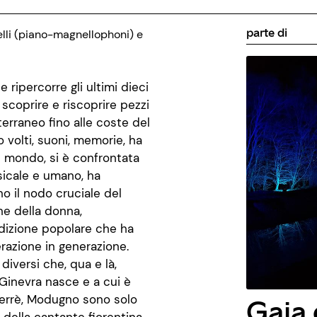
parte di
i (piano­-magnellophoni) e
ripercorre gli ultimi dieci
 scoprire e riscoprire pezzi
terraneo fino alle coste del
 volti, suoni, memorie, ha
il mondo, si è confrontata
sicale e umano, ha
o il nodo cruciale del
ne della donna,
radizione popolare che ha
razione in generazione.
diversi che, qua e là,
Ginevra nasce e a cui è
 Ferrè, Modugno sono solo
Gaia 