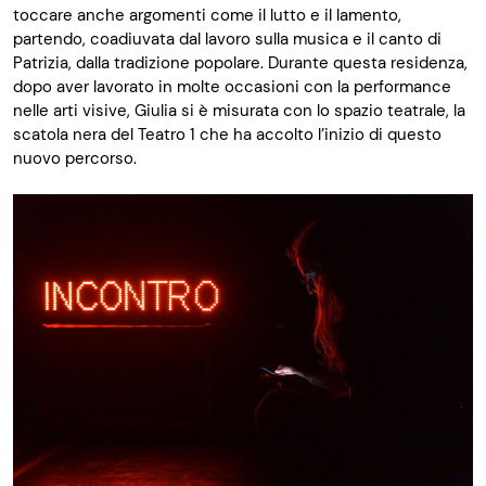
toccare anche argomenti come il lutto e il lamento,
partendo, coadiuvata dal lavoro sulla musica e il canto di
Patrizia, dalla tradizione popolare. Durante questa residenza,
dopo aver lavorato in molte occasioni con la performance
nelle arti visive, Giulia si è misurata con lo spazio teatrale, la
scatola nera del Teatro 1 che ha accolto l’inizio di questo
nuovo percorso.