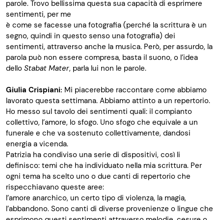
parole. Trovo bellissima questa sua capacità di esprimere
sentimenti, per me
è come se facesse una fotografia (perché la scrittura è un
segno, quindi in questo senso una fotografia) dei
sentimenti, attraverso anche la musica. Però, per assurdo, la
parola può non essere compresa, basta il suono, o l’idea
dello
Stabat Mater
, parla lui non le parole.
Giulia Crispiani:
Mi piacerebbe raccontare come abbiamo
lavorato questa settimana. Abbiamo attinto a un repertorio.
Ho messo sul tavolo dei sentimenti quali: il compianto
collettivo, l’amore, lo sfogo. Uno sfogo che equivale a un
funerale e che va sostenuto collettivamente, dandosi
energia a vicenda.
Patrizia ha condiviso una serie di dispositivi, così li
definisco: temi che ha individuato nella mia scrittura. Per
ogni tema ha scelto uno o due canti di repertorio che
rispecchiavano queste aree:
l’amore anarchico, un certo tipo di violenza, la magia,
l’abbandono. Sono canti di diverse provenienze o lingue che
esprimono questi sentimenti attraverso melodie, cesure o