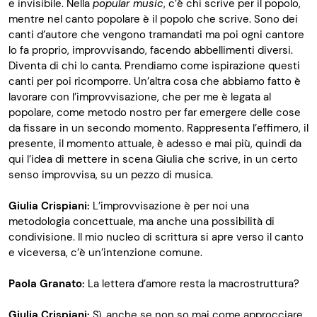
e invisibile. Nella
popular music
, c’è chi scrive per il popolo,
mentre nel canto popolare è il popolo che scrive. Sono dei
canti d’autore che vengono tramandati ma poi ogni cantore
lo fa proprio, improvvisando, facendo abbellimenti diversi.
Diventa di chi lo canta. Prendiamo come ispirazione questi
canti per poi ricomporre. Un’altra cosa che abbiamo fatto è
lavorare con l’improvvisazione, che per me è legata al
popolare, come metodo nostro per far emergere delle cose
da fissare in un secondo momento. Rappresenta l’effimero, il
presente, il momento attuale, è adesso e mai più, quindi da
qui l’idea di mettere in scena Giulia che scrive, in un certo
senso improvvisa, su un pezzo di musica.
Giulia Crispiani:
L’improvvisazione è per noi una
metodologia concettuale, ma anche una possibilità di
condivisione. Il mio nucleo di scrittura si apre verso il canto
e viceversa, c’è un’intenzione comune.
Paola Granato:
La lettera d’amore resta la macrostruttura?
Giulia Crispiani:
Sì, anche se non so mai come approcciare