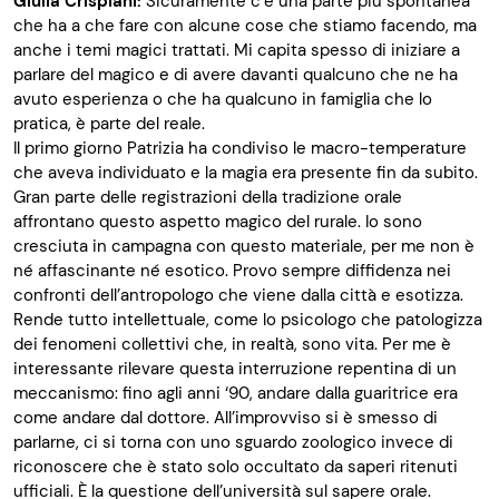
Giulia Crispiani:
Sicuramente c’è una parte più spontanea
che ha a che fare con alcune cose che stiamo facendo, ma
anche i temi magici trattati. Mi capita spesso di iniziare a
parlare del magico e di avere davanti qualcuno che ne ha
avuto esperienza o che ha qualcuno in famiglia che lo
pratica, è parte del reale.
Il primo giorno Patrizia ha condiviso le macro-temperature
che aveva individuato e la magia era presente fin da subito.
Gran parte delle registrazioni della tradizione orale
affrontano questo aspetto magico del rurale. Io sono
cresciuta in campagna con questo materiale, per me non è
né affascinante né esotico. Provo sempre diffidenza nei
confronti dell’antropologo che viene dalla città e esotizza.
Rende tutto intellettuale, come lo psicologo che patologizza
dei fenomeni collettivi che, in realtà, sono vita. Per me è
interessante rilevare questa interruzione repentina di un
meccanismo: fino agli anni ‘90, andare dalla guaritrice era
come andare dal dottore. All’improvviso si è smesso di
parlarne, ci si torna con uno sguardo zoologico invece di
riconoscere che è stato solo occultato da saperi ritenuti
ufficiali. È la questione dell’università sul sapere orale.