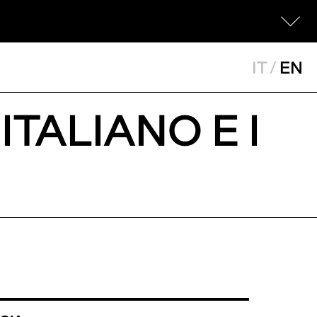
IT
/
EN
ITALIANO E I