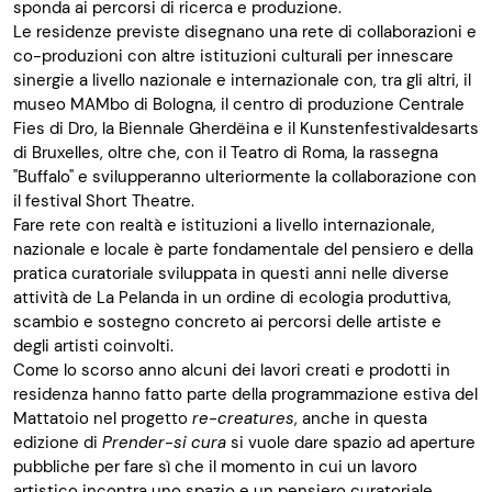
sponda ai percorsi di ricerca e produzione.
Le residenze previste disegnano una rete di collaborazioni e
co-produzioni con altre istituzioni culturali per innescare
sinergie a livello nazionale e internazionale con, tra gli altri, il
museo MAMbo di Bologna, il centro di produzione Centrale
Fies di Dro, la Biennale Gherdëina e il Kunstenfestivaldesarts
di Bruxelles, oltre che, con il Teatro di Roma, la rassegna
"Buffalo" e svilupperanno ulteriormente la collaborazione con
il festival Short Theatre.
Fare rete con realtà e istituzioni a livello internazionale,
nazionale e locale è parte fondamentale del pensiero e della
pratica curatoriale sviluppata in questi anni nelle diverse
attività de La Pelanda in un ordine di ecologia produttiva,
scambio e sostegno concreto ai percorsi delle artiste e
degli artisti coinvolti.
Come lo scorso anno alcuni dei lavori creati e prodotti in
residenza hanno fatto parte della programmazione estiva del
Mattatoio nel progetto
re-creatures
, anche in questa
edizione di
Prender-si cura
si vuole dare spazio ad aperture
pubbliche per fare sì che il momento in cui un lavoro
artistico incontra uno spazio e un pensiero curatoriale,