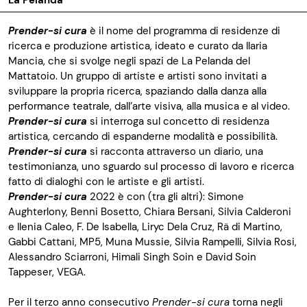
La Pelanda
Prender-si cura
è il nome del programma di residenze di
ricerca e produzione artistica, ideato e curato da Ilaria
Mancia, che si svolge negli spazi de La Pelanda del
Mattatoio. Un gruppo di artiste e artisti sono invitati a
sviluppare la propria ricerca, spaziando dalla danza alla
performance teatrale, dall’arte visiva, alla musica e al video.
Prender-si cura
si interroga sul concetto di residenza
artistica, cercando di espanderne modalità e possibilità.
Prender-si cura
si racconta attraverso un diario, una
testimonianza, uno sguardo sul processo di lavoro e ricerca
fatto di dialoghi con le artiste e gli artisti.
Prender-si cura
2022 è con (tra gli altri): Simone
Aughterlony, Benni Bosetto, Chiara Bersani, Silvia Calderoni
e Ilenia Caleo, F. De Isabella, Liryc Dela Cruz, Rä di Martino,
Gabbi Cattani, MP5, Muna Mussie, Silvia Rampelli, Silvia Rosi,
Alessandro Sciarroni, Himali Singh Soin e David Soin
Tappeser, VEGA.
Per il terzo anno consecutivo
Prender-si cura
torna negli