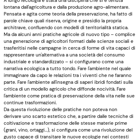
A lungo l'ecologia è stata una disciplina che si è tenuta
lontana dall'agricoltura e dalla produzione agro-alimentare.
Pensata e agita come teoria della preservazione, ha fatto di
parole chiave quali riserva, origine e presidio la propria
architrave, confluendo con modelli di territorialità statica.
Ma da alcuni anni pratiche agricole di nuovo tipo – complice
una generazione di agricoltori formati dalle scienze sociali e
trasferitisi nelle campagne in cerca di forme di vita capaci di
rappresentare un'alternativa a una società del consumo
industriale e standardizzato – si configurano come una
narrativa ecologica a tutto tondo. Fare l'ambiente nel quale
immaginare da capo le relazioni tra i viventi che ne faranno
parte. Fare l'ambiente all'insegna di saperi ibridi fondati sulla
critica di un modello agricolo che diffonde nocività. Fare
l'ambiente come pratica di preservazione della vita nelle sue
continue trasformazioni.
Da questa rivoluzione delle pratiche non poteva non
derivare uno scarto estetico che, a partire dalle tecniche di
coltivazione e trasformazione delle stesse materie prime
(grani, vino, ortaggi...), si configura come una rivoluzione del
gusto capace di transitare le nuove ecologie nei contesti