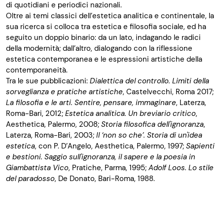
di quotidiani e periodici nazionali.
Oltre ai temi classici dell’estetica analitica e continentale, la
sua ricerca si colloca tra estetica e filosofia sociale, ed ha
seguito un doppio binario: da un lato, indagando le radici
della modernità; dall’altro, dialogando con la riflessione
estetica contemporanea e le espressioni artistiche della
contemporaneità.
Tra le sue pubblicazioni:
Dialettica del controllo. Limiti della
sorveglianza e pratiche artistiche
, Castelvecchi, Roma 2017;
La filosofia e le arti. Sentire, pensare, immaginare
, Laterza,
Roma-Bari, 2012;
Estetica analitica. Un breviario critico
,
Aesthetica, Palermo, 2008;
Storia filosofica dell'ignoranza
,
Laterza, Roma-Bari, 2003;
Il ‘non so che’. Storia di un'idea
estetica
, con P. D’Angelo, Aesthetica, Palermo, 1997;
Sapienti
e bestioni. Saggio sull'ignoranza, il sapere e la poesia in
Giambattista Vico
, Pratiche, Parma, 1995;
Adolf Loos. Lo stile
del paradosso
, De Donato, Bari-Roma, 1988.